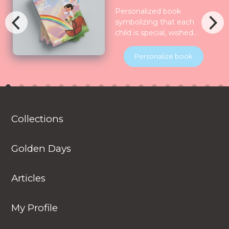
Personalized book
symbolizing that each
child is special, wished
for, longed for and play
for and all the nature
Personalize book
celebrate them together.
Children will be
introduced to various
animals in their natural
habitats along the
Collections
journey.
Golden Days
Articles
My Profile