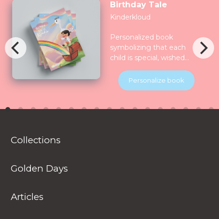
Birthday Tale
Kinderkloud
Personalized book
symbolizing that each
child is special, wished
for, longed for and play
for and all the nature
Personalize book
celebrate them together.
Children will be
introduced to various
animals in their natural
habitats along the
Collections
journey.
Golden Days
Articles