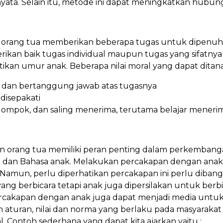
yata. Selain itu, metode ini dapat meningkatkan hubun
orang tua memberikan beberapa tugas untuk dipenuhi 
iberikan baik tugas individual maupun tugas yang sifatn
ikan umur anak. Beberapa nilai moral yang dapat dita
r dan bertanggung jawab atas tugasnya
disepakati
ompok, dan saling menerima, terutama belajar menerim
n orang tua memiliki peran penting dalam perkembang
dan Bahasa anak. Melakukan percakapan dengan anak
Namun, perlu diperhatikan percakapan ini perlu dibangu
 yang berbicara tetapi anak juga dipersilakan untuk be
cakapan dengan anak juga dapat menjadi media un
aturan, nilai dan norma yang berlaku pada masyarakat 
al. Contoh sederhana yang dapat kita ajarkan yaitu :