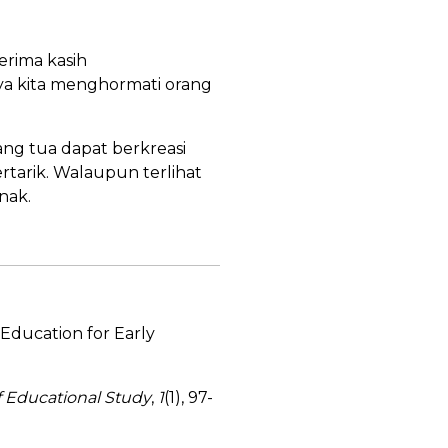
erima kasih
nya kita menghormati orang
ang tua dapat berkreasi
tarik. Walaupun terlihat
nak.
 Education for Early
f Educational Study
,
1
(1), 97-