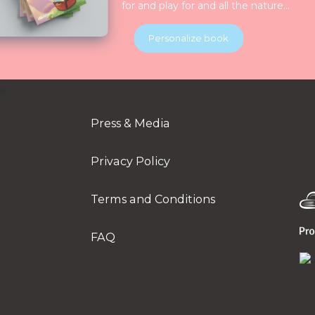
for and play for and all the nature
celebrate them together. Children will
be introduced to various animals in thei
Personalize book
natural habitats along the journey.
Press & Media
Privacy Policy
Terms and Conditions
FAQ