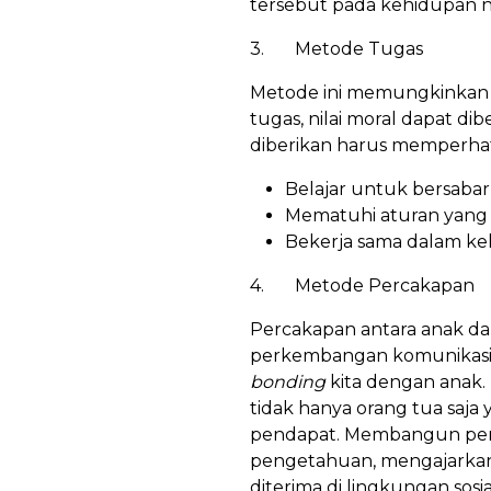
tersebut pada kehidupan n
3. Metode Tugas
Metode ini memungkinkan 
tugas, nilai moral dapat d
diberikan harus memperhat
Belajar untuk bersaba
Mematuhi aturan yang 
Bekerja sama dalam kel
4. Metode Percakapan
Percakapan antara anak da
perkembangan komunikasi 
bonding
kita dengan anak. 
tidak hanya orang tua saja
pendapat. Membangun per
pengetahuan, mengajarkan 
diterima di lingkungan sosi