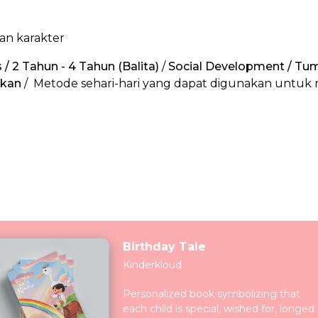
an karakter
 / 2 Tahun - 4 Tahun (Balita)
/
Social Development / T
ikan
/ Metode sehari-hari yang dapat digunakan untuk
Birthday Tale
Kinderkloud
Personalized book symbolizing that
each child is special, wished for, longed