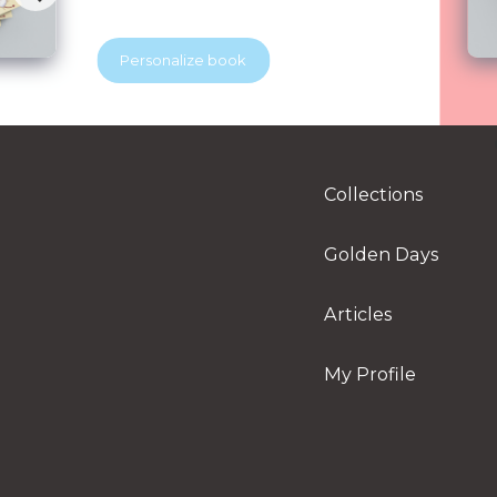
a superhero dentist, he learns how to
keep his tooth soldiers strong and
healthy. A playful story that helps
Personalize book
children feel brave at the dentist.
Perfect for little readers and growing
smiles.
Collections
Golden Days
Articles
My Profile