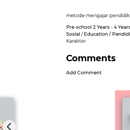
metode mengajar pendidik
Pre-school 2 Years - 4 Years
Sosial
/
Education / Pendid
Karakter
Comments
Add Comment
Brave Dental Adventure
Blubridge Center & YES Dental
Your beloved discovers that visiting the
dentist can be exciting. With the help of