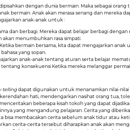
 dipisahkan dengan dunia bermain. Maka sebagai orang 
l anak bermain. Anak akan merasa senang dan mereka 
engajarkan anak-anak untuk :
ama dan berbagi. Mereka dapat belajar berbagi denga
n akan menumbuhkan rasa simpati.
 Ketika bermain bersama, kita dapat mengajarkan anak
ahasa yang sopan.
jarkan anak-anak tentang aturan serta belajar memat
r tentang konsekuensi Ketika mereka melanggar permai
y telling
dapat digunakan untuk menanamkan nilai-nilai pos
 kerendahan hati, mendengarkan nasihat orang tua, toler
 menceritakan beberapa kisah tokoh yang dapat dijadik
lainnya yang mengandung pelajaran. Cerita yang diberika
ta bisa membacakan cerita sebelum anak tidur atau ke
an cerita-cerita tersebut diharapkan anak akan mengap