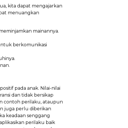
tua, kita dapat mengajarkan
dapat menuangkan
n meminjamkan mainannya.
 untuk berkomunikasi
uhinya.
nan.
itif pada anak. Nilai-nilai
ansi dan tidak bersikap
an contoh perilaku, ataupun
n juga perlu diberikan
tika keadaan senggang
likasikan perilaku baik