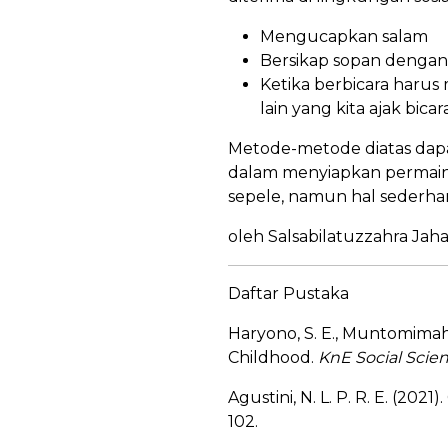
Mengucapkan salam
Bersikap sopan dengan 
Ketika berbicara harus
lain yang kita ajak bicara
Metode-metode diatas dapat
dalam menyiapkan permainan
sepele, namun hal sederh
oleh Salsabilatuzzahra Jaha
Daftar Pustaka
Haryono, S. E., Muntomimah,
Childhood.
KnE Social Scie
Agustini, N. L. P. R. E. (202
102.