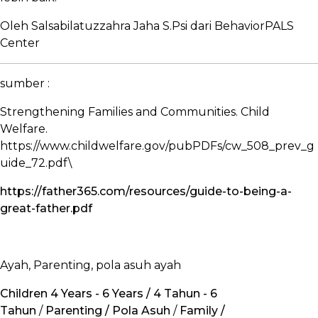
Oleh Salsabilatuzzahra Jaha S.Psi dari BehaviorPALS
Center
sumber :
Strengthening Families and Communities. Child
Welfare.
https://www.childwelfare.gov/pubPDFs/cw_508_prev_g
uide_72.pdf\
https://father365.com/resources/guide-to-being-a-
great-father.pdf
Ayah, Parenting, pola asuh ayah
Children 4 Years - 6 Years / 4 Tahun - 6
Tahun
/
Parenting / Pola Asuh
/
Family /