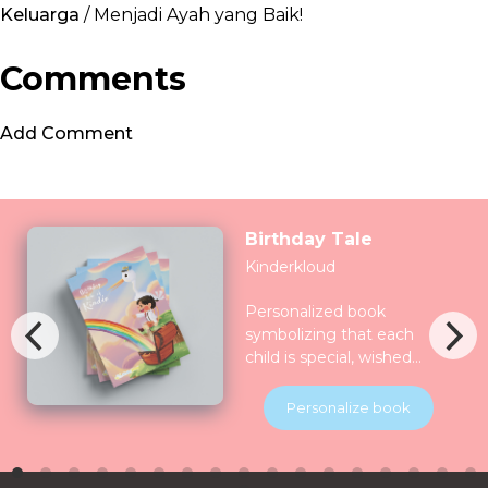
Keluarga
/ Menjadi Ayah yang Baik!
Comments
Add Comment
Birthday Tale
Kinderkloud
Personalized book
symbolizing that each
child is special, wished
for, longed for and play
for and all the nature
Personalize book
celebrate them together.
Children will be
introduced to various