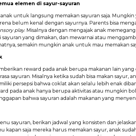
semua elemen di sayur-sayuran
n anak untuk langsung memakan sayuran saja. Mungkin
rena belum kenal dengan sayurnya. Parents bisa meng
nsory play
. Misalnya dengan mengajak anak memegang 
i sayuran yang dimakan, dan mewarnai atau menggamb
lihatnya, semakin mungkin anak untuk mau memakan sa
k
mberikan reward pada anak berupa makanan lain yang g
asa sayuran. Misalnya ketika sudah bisa makan sayur, a
liki persepsi bahwa coklat akan selalu lebih enak diba
ward pada anak hanya berupa aktivitas atau mungkin b
eranggapan bahwa sayuran adalah makanan yang menye
nu sayuran, berikan jadwal yang konsisten dan jelask
ahu kapan saja mereka harus memakan sayur, anak sud