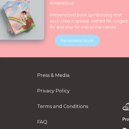
Kinderkloud
Personalized book symbolizing that
each child is special, wished for, longed
for and play for and all the nature
celebrate them together. Children will
be introduced to various animals in thei
Personalize book
natural habitats along the journey.
Press & Media
Privacy Policy
Terms and Conditions
FAQ