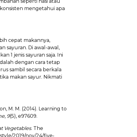
bahan seperti nasi atau
 konsisten mengetahui apa
bih cepat makannya,
 sayuran. Di awal-awal,
1 jenis sayuran saja. Ini
dalah dengan cara tetap
us sambil secara berkala
ika makan sayur. Nikmati
gton, M. M. (2014). Learning to
ne
,
9
(5), e97609.
at Vegetables
. The
tyle/2019/nov/24/five-