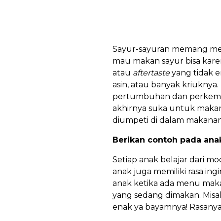
Sayur-sayuran memang menj
mau makan sayur bisa karen
atau
aftertaste
yang tidak 
asin, atau banyak kriuknya
pertumbuhan dan perkemba
akhirnya suka untuk makan
diumpeti di dalam makanan?
Berikan contoh pada ana
Setiap anak belajar dari m
anak juga memiliki rasa 
anak ketika ada menu maka
yang sedang dimakan. Misa
enak ya bayamnya! Rasanya 