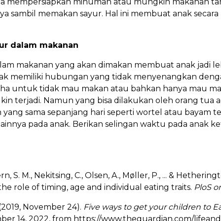
 Ia mempersiapkan minuman atau mungkin makanan tam
ya sambil memakan sayur. Hal ini membuat anak secara
ur dalam makanan
am makanan yang akan dimakan membuat anak jadi le
ak memiliki hubungan yang tidak menyenangkan dengan
a untuk tidak mau makan atau bahkan hanya mau makan 
n terjadi. Namun yang bisa dilakukan oleh orang tua a
ang sama sepanjang hari seperti wortel atau bayam ter
innya pada anak. Berikan selingan waktu pada anak ket
rn, S. M., Nekitsing, C., Olsen, A., Møller, P., ... & Hetherin
 the role of timing, age and individual eating traits.
PloS o
(2019, November 24).
Five ways to get your children to E
er 14, 2022, from https://www.theguardian.com/lifeands