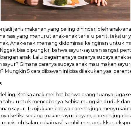
adi jenis makanan yang paling dihindari oleh anak-an
a rasa yang menurut anak-anak terlalu pahit, tekstur y
enak. Anak-anak memang didominasi keinginan untuk m
. Nggak bisa dipungkiri bahwa sayur-sayuran sangat pen
ngan anak. Lalu bagaimana ya caranya supaya anak s
 sayur? Gimana caranya supaya anak mau makan sayur 
 Mungkin 5 cara dibawah ini bisa dilakukan yaa, parent
k
odelling. Ketika anak melihat bahwa orang tuanya juga s
ingin tahu untuk mencobanya. Sebisa mungkin duduk d
nan sayur. Tunjukkan bahwa parents juga menyukai rasa
lnya ketika sedang makan sayur bayam, parents juga bi
manis loh kalau pakai nasi” sambil menunjukkan ekspres