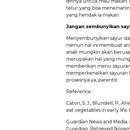
dirinya untuk mau makan.
telur yang bisa menemanin
yang hendak ia makan.
Jangan sembunyikan say
Menyembunyikan sayur dal
namun hal ini membuat an
anak mungkin akan berusah
merupakan hal yang mungki
memberikan menu sayuran y
memperkenalkan sayuran la
prosesnya ya, parents!
Reference :
Caton, S. J., Blundell, P., Ahe
eat vegetables in early life:
Guardian News and Media. 
Guardian. Retrieved Novemb