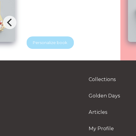
Blubridge Center & YES Dental
Your beloved discovers that visiting the
dentist can be exciting. With the help of
a superhero dentist, he learns how to
keep his tooth soldiers strong and
healthy. A playful story that helps
Personalize book
children feel brave at the dentist.
Perfect for little readers and growing
smiles.
Collections
Golden Days
Articles
My Profile